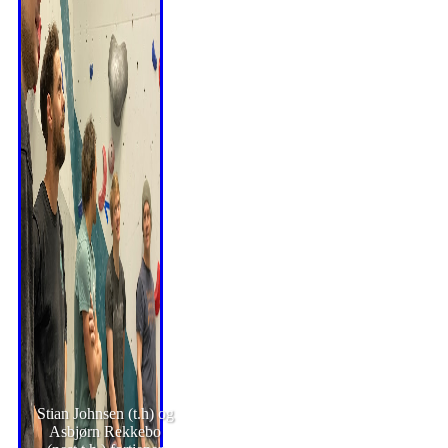
Stian Johnsen (t.h) og
Asbjørn Rekkebo