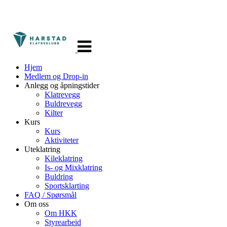
Veksle
navigasjon
Hjem
Medlem og Drop-in
Anlegg og åpningstider
Klatrevegg
Buldrevegg
Kilter
Kurs
Kurs
Aktiviteter
Uteklatring
Kileklatring
Is- og Mixklatring
Buldring
Sportsklarting
FAQ / Spørsmål
Om oss
Om HKK
Styrearbeid