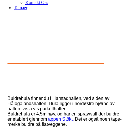
Kontakt Oss
Temaer
BuldreHula
Buldrehula finner du i Harstadhallen, ved siden av
Hålogalandshallen. Hula ligger i nordøstre hjørne av
hallen, vis a vis parketthallen
.
Buldrehula er 4.5m høy, og har en spraywall der buldre
er etablert gjennom
appen Stôkt
. Det er også noen tape-
merka buldre på flatveggene.