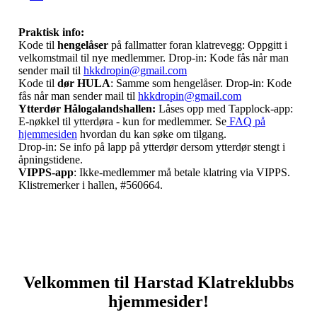
Praktisk info:
Kode til
hengelåser
på fallmatter foran klatrevegg: Oppgitt i
velkomstmail til nye medlemmer. Drop-in: Kode fås når man
sender mail til
hkkdropin@gmail.com
Kode til
dør HULA
: Samme som hengelåser. Drop-in: Kode
fås når man sender mail til
hkkdropin@gmail.com
Ytterdør Hålogalandshallen:
Låses opp med
Tapplock-app:
E-nøkkel til ytterdøra - kun for medlemmer. Se
FAQ på
hjemmesiden
hvordan du kan søke om tilgang.
Drop-in: Se info på lapp på ytterdør dersom ytterdør stengt i
åpningstidene.
VIPPS-app
: Ikke-medlemmer må betale klatring via VIPPS.
Klistremerker i hallen, #560664.
Velkommen til Harstad Klatreklubbs
hjemmesider!