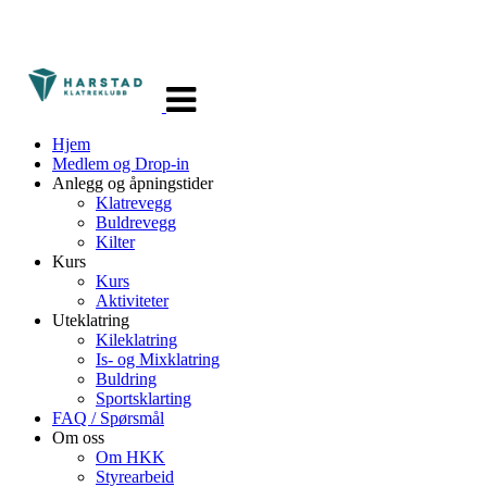
Veksle
navigasjon
Hjem
Medlem og Drop-in
Anlegg og åpningstider
Klatrevegg
Buldrevegg
Kilter
Kurs
Kurs
Aktiviteter
Uteklatring
Kileklatring
Is- og Mixklatring
Buldring
Sportsklarting
FAQ / Spørsmål
Om oss
Om HKK
Styrearbeid