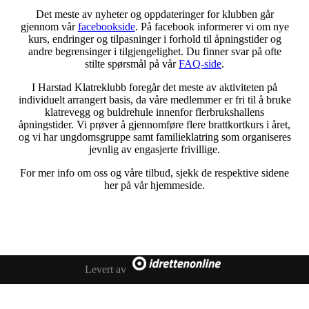
Det meste av nyheter og oppdateringer for klubben går
gjennom vår
facebookside
. På facebook informerer vi om nye
kurs, endringer og tilpasninger i forhold til åpningstider og
andre begrensinger i tilgjengelighet. Du finner svar på ofte
stilte spørsmål på vår
FAQ-side
.
I Harstad Klatreklubb foregår det meste av aktiviteten på
individuelt arrangert basis, da våre medlemmer er fri til å bruke
klatrevegg og buldrehule innenfor flerbrukshallens
åpningstider. Vi prøver å gjennomføre flere brattkortkurs i året,
og vi har ungdomsgruppe samt familieklatring som organiseres
jevnlig av engasjerte frivillige.
For mer info om oss og våre tilbud, sjekk de respektive sidene
her på vår hjemmeside.
Levert av