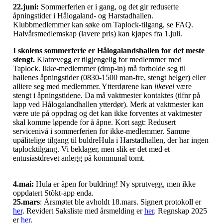
22.juni:
Sommerferien er i gang, og det gir reduserte
åpningstider i Hålogaland- og Harstadhallen.
Klubbmedlemmer kan søke om Taplock-tilgang, se FAQ.
Halvårsmedlemskap (lavere pris) kan kjøpes fra 1.juli.
I skolens sommerferie er Hålogalandshallen for det meste
stengt.
Klatrevegg er tilgjengelig for medlemmer med
Taplock. Ikke-medlemmer (drop-in) må forholde seg til
hallenes åpningstider (
0830-1500
man-fre, stengt helger) eller
alliere seg med medlemmer. Ytterdørene kan
likevel
være
stengt i åpningstidene. Da må vaktmester kontaktes (tlfnr på
lapp ved Hålogalandhallen ytterdør). Merk at vaktmester kan
være ute på oppdrag og det kan ikke forventes at vaktmester
skal komme løpende for å åpne. Kort sagt: Redusert
servicenivå i sommerferien for ikke-medlemmer. Samme
upålitelige tilgang til buldreHula i Harstadhallen, der har ingen
taplocktilgang. Vi beklager, men slik er det med et
entusiastdrevet anlegg på kommunal tomt.
4.mai:
Hula er åpen for buldring! Ny sprutvegg, men ikke
oppdatert Stõkt-app enda.
25.mars
: Årsmøtet ble avholdt 18.mars. Signert protokoll er
her
. Revidert Saksliste med årsmelding er
her
. Regnskap 2025
er
her
.